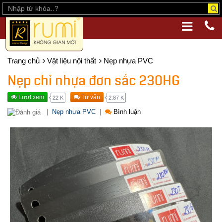
Trang chủ
Vật liệu nội thất
Nẹp nhựa PVC
Nẹp chỉ nhựa đơn sắc 230HG
Lượt xem
Tư vấn
22 K
2.87 K
|
Nẹp nhựa PVC
|
Bình luận