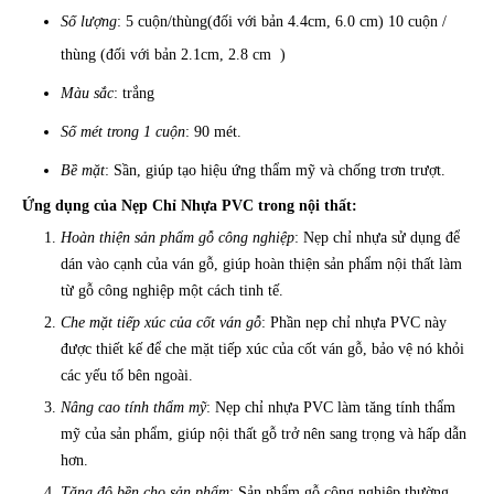
Số lượng
: 5 cuộn/thùng(đối với bản 4.4cm, 6.0 cm) 10 cuộn /
thùng (đối với bản 2.1cm, 2.8 cm )
Màu sắc
: trắng
Số mét trong 1 cuộn
: 90 mét.
Bề mặt
: Sần, giúp tạo hiệu ứng thẩm mỹ và chống trơn trượt.
Ứng dụng của Nẹp Chỉ Nhựa PVC trong nội thất:
Hoàn thiện sản phẩm gỗ công nghiệp
: Nẹp chỉ nhựa sử dụng để
dán vào cạnh của ván gỗ, giúp hoàn thiện sản phẩm nội thất làm
từ gỗ công nghiệp một cách tinh tế.
Che mặt tiếp xúc của cốt ván gỗ
: Phần nẹp chỉ nhựa PVC này
được thiết kế để che mặt tiếp xúc của cốt ván gỗ, bảo vệ nó khỏi
các yếu tố bên ngoài.
Nâng cao tính thẩm mỹ
: Nẹp chỉ nhựa PVC làm tăng tính thẩm
mỹ của sản phẩm, giúp nội thất gỗ trở nên sang trọng và hấp dẫn
hơn.
Tăng độ bền cho sản phẩm
: Sản phẩm gỗ công nghiệp thường