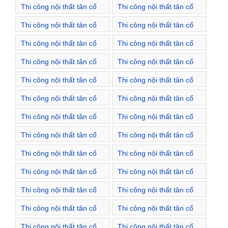
Thi công nội thất tân cổ
Thi công nội thất tân cổ
điển Xã Đông Xuân
điển Xã Đức Hòa
Thi công nội thất tân cổ
Thi công nội thất tân cổ
điển Thị trấn Quốc Oai
điển Xã Cấn Hữu
Thi công nội thất tân cổ
Thi công nội thất tân cổ
điển Xã Cộng Hoà
điển Xã Hoà Thạch
Thi công nội thất tân cổ
Thi công nội thất tân cổ
điển Xã Liệp Tuyết
điển Xã Ngọc Liệp
Thi công nội thất tân cổ
Thi công nội thất tân cổ
điển Xã Ngọc Mỹ
điển Xã Nghĩa Hương
Thi công nội thất tân cổ
Thi công nội thất tân cổ
điển Xã Phú Cát
điển Xã Phú Mãn
Thi công nội thất tân cổ
Thi công nội thất tân cổ
điển Xã Phượng Cách
điển Xã Sài Sơn
Thi công nội thất tân cổ
Thi công nội thất tân cổ
điển Xã Tân Hoà
điển Xã Tân Phú
Thi công nội thất tân cổ
Thi công nội thất tân cổ
điển Xã Thạch Thán
điển Xã Tuyết Nghĩa
Thi công nội thất tân cổ
Thi công nội thất tân cổ
điển Xã Yên Sơn
điển Xã Đông Xuân
Thi công nội thất tân cổ
Thi công nội thất tân cổ
điển Xã Đông Yên
điển Xã Đại Thành
Thi công nội thất tân cổ
Thi công nội thất tân cổ
điển Xã Đồng Quang
điển Thị trấn Phúc Thọ
Thi công nội thất tân cổ
Thi công nội thất tân cổ