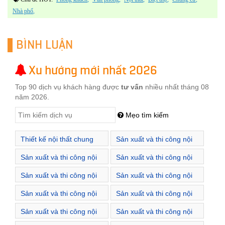
Nhà phố
BÌNH LUẬN
Xu hướng mới nhất 2026
Top 90 dịch vụ khách hàng được
tư vấn
nhiều nhất tháng 08
năm 2026.
Mẹo tìm kiếm
Thiết kế nội thất chung
Sản xuất và thi công nội
cư Hà Nội
thất Royal City Hà Nội
Sản xuất và thi công nội
Sản xuất và thi công nội
thất Times City Hà Nội
thất Vinhomes Gardenia
Sản xuất và thi công nội
Sản xuất và thi công nội
Hà Nội
thất Vinhomes Green Bay
thất Vinhomes Metropolis
Sản xuất và thi công nội
Sản xuất và thi công nội
Hà Nội
Hà Nội
thất Vinhomes Riverside -
thất Vinhomes Riverside
Sản xuất và thi công nội
Sản xuất và thi công nội
The Harmony Hà Nội
Hà Nội
thất Vinhomes Skylake
thất Vinhomes Thăng