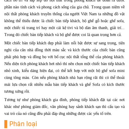
cách bố trí và sắp xếp đồ nội thất trong phòng khách để đoán ra được
phần nào tính cách và phong cách sống của gia chủ. Trong quan niệm về
nội thất phòng khách truyền thống của người Việt Nam ta những đồ vật
không thể thiếu được là chiếc bàn tiếp khách, bộ ghế gỗ hoặc ghế sofa,
một chiếc tủ trang trí hay một cái kệ tivi và bộ dàn âm thanh, giải trí...
Trong đó chiếc bàn tiếp khách và bộ ghế được coi là quan trọng hơn cả.
Một chiếc bàn tiếp khách đẹp phải làm nổi bật được sự sang trọng, tiện
nghi của căn nhà đồng thời màu sắc và kích thước của chiếc bàn cũng
phải phù hợp và đồng bọ với bố cục nội thất tổng thể của phòng khách.
Nếu diện tích phòng khách hơi nhỏ thì nên chọn một chiếc bàn tiếp khách
nhỏ xinh, kiểu dáng hiện đại, có thể kết hợp với một bộ ghế sofa mini
cùng tông màu. Còn nếu phòng khách nhà bạn rộng rãi thì có thể thoải
mái lựa chọn rất nhiều mẫu bàn tiếp khách và ghế Sofa có kích thước
tương xứng rồi.
Tương tự như phòng khách gia đình, phòng tiếp khách đặt tại các nơi
khác như phòng giám đốc, văn phòng hay sảnh khách sạn thì cấu tạo và
vai trò của nó cũng đều phải đáp ứng những được các yếu tố trên.
Phân loại