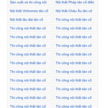
Sản xuất và thi công nội
Nội thất Pháp tân cổ điển
Hà Nội
Long Hà Nội
thất Vinhomes West Point
Nội thất Vinhomes tân cổ
Nội thất Châu Âu tân cổ
Hà Nội
điển
điển
Nội thất lâu đài tân cổ
Thi công nội thất tân cổ
điển
điển Thị trấn Kim Bài
Thi công nội thất tân cổ
Thi công nội thất tân cổ
điển Xã Bình Minh
điển Xã Bích Hòa
Thi công nội thất tân cổ
Thi công nội thất tân cổ
điển Xã Cao Dương
điển Xã Cao Viên
Thi công nội thất tân cổ
Thi công nội thất tân cổ
điển Xã Cự Khê
điển Xã Dân Hòa
Thi công nội thất tân cổ
Thi công nội thất tân cổ
điển Xã Hồng Dương
điển Xã Kim An
Thi công nội thất tân cổ
Thi công nội thất tân cổ
điển Xã Kim Thư
điển Xã Liên Châu
Thi công nội thất tân cổ
Thi công nội thất tân cổ
điển Xã Mỹ Hưng
điển Xã Phương Trung
Thi công nội thất tân cổ
Thi công nội thất tân cổ
điển Xã Tam Hưng
điển Xã Tân Ước
Thi công nội thất tân cổ
Thi công nội thất tân cổ
điển Xã Thanh Cao
điển Xã Thanh Mai
Thi công nội thất tân cổ
Thi công nội thất tân cổ
điển Xã Thanh Thùy
điển Xã Thanh Văn
Thi công nội thất tân cổ
Thi công nội thất tân cổ