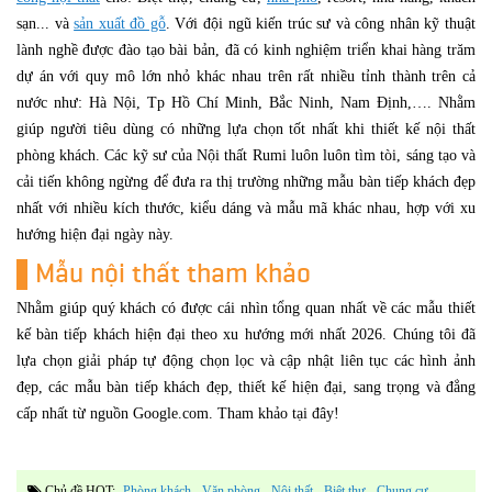
sạn... và
sản xuất đồ gỗ
. Với đội ngũ kiến trúc sư và công nhân kỹ thuật
lành nghề được đào tạo bài bản, đã có kinh nghiệm triển khai hàng trăm
dự án với quy mô lớn nhỏ khác nhau trên rất nhiều tỉnh thành trên cả
nước như: Hà Nội, Tp Hồ Chí Minh, Bắc Ninh, Nam Định,…. Nhằm
giúp người tiêu dùng có những lựa chọn tốt nhất khi thiết kế nội thất
phòng khách. Các kỹ sư của Nội thất Rumi luôn luôn tìm tòi, sáng tạo và
cải tiến không ngừng để đưa ra thị trường những mẫu bàn tiếp khách đẹp
nhất với nhiều kích thước, kiểu dáng và mẫu mã khác nhau, hợp với xu
hướng hiện đại ngày này.
Mẫu nội thất tham khảo
Nhằm giúp quý khách có được cái nhìn tổng quan nhất về các mẫu thiết
kế bàn tiếp khách hiện đại theo xu hướng mới nhất 2026. Chúng tôi đã
lựa chọn giải pháp tự động chọn lọc và cập nhật liên tục các hình ảnh
đẹp, các mẫu bàn tiếp khách đẹp, thiết kế hiện đại, sang trọng và đẳng
cấp nhất từ nguồn Google.com. Tham khảo tại đây!
Chủ đề HOT:
Phòng khách
văn phòng
Nội thất
Biệt thự
Chung cư