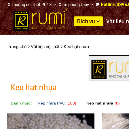
Xu hướng nội thất 2018
Xem phong thủy
Hotline: 0946
Dịch vụ
Vật liệu 
Thiết
kế
nội
Trang chủ
Vật liệu nội thất
Keo hạt nhựa
thất
Keo hạt nhựa
Danh mục:
Nẹp nhựa PVC
(103)
Keo hạt nhựa
(8)