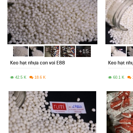
+15
Keo hạt nhựa con voi E88
Keo hạt nh
42.5 K
18.6 K
60.1 K