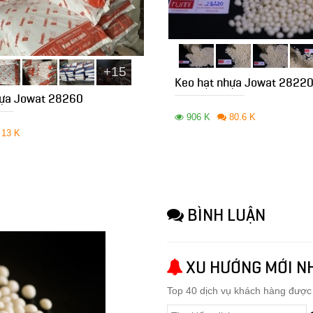
+15
Keo hạt nhựa Jowat 2822
hựa Jowat 28260
906 K
80.6 K
13 K
BÌNH LUẬN
XU HƯỚNG MỚI N
Top 40 dịch vụ khách hàng đượ