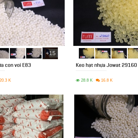
+15
ựa con voi E83
Keo hạt nhựa Jowat 29160
20.3 K
28.8 K
16.8 K