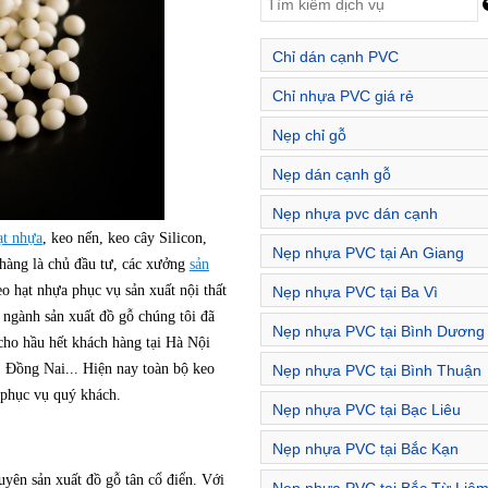
Chỉ dán cạnh PVC
Chỉ nhựa PVC giá rẻ
Nẹp chỉ gỗ
Nẹp dán cạnh gỗ
Nẹp nhựa pvc dán cạnh
ạt nhựa
, keo nến, keo cây Silicon,
Nẹp nhựa PVC tại An Giang
 hàng là chủ đầu tư, các xưởng
sản
eo hạt nhựa phục vụ sản xuất nội thất
Nẹp nhựa PVC tại Ba Vì
 ngành sản xuất đồ gỗ chúng tôi đã
Nẹp nhựa PVC tại Bình Dương
. cho hầu hết khách hàng tại Hà Nội
Đồng Nai... Hiện nay toàn bộ keo
Nẹp nhựa PVC tại Bình Thuận
 phục vụ quý khách.
Nẹp nhựa PVC tại Bạc Liêu
Nẹp nhựa PVC tại Bắc Kạn
yên sản xuất đồ gỗ tân cổ điển. Với