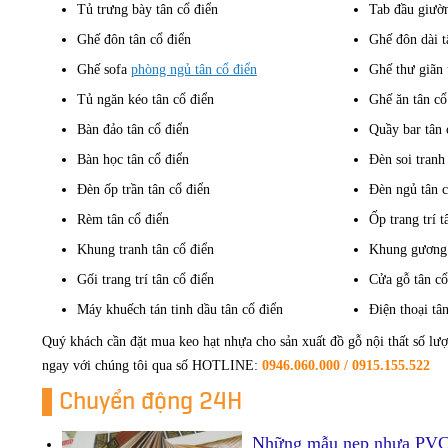
Tủ trưng bày tân cổ điển
Tab đầu giườn
Ghế đôn tân cổ điển
Ghế đôn dài t
Ghế sofa
phòng ngủ tân cổ điển
Ghế thư giãn 
Tủ ngăn kéo tân cổ điển
Ghế ăn tân cổ
Bàn đảo tân cổ điển
Quầy bar tân 
Bàn học tân cổ điển
Đèn soi tranh
Đèn ốp trần tân cổ điển
Đèn ngủ tân c
Rèm tân cổ điển
Ốp trang trí t
Khung tranh tân cổ điển
Khung gương 
Gối trang trí tân cổ điển
Cửa gỗ tân cổ
Máy khuếch tán tinh dầu tân cổ điển
Điện thoại tâ
Quý khách cần đặt mua keo hạt nhựa cho sản xuất đồ gỗ nội thất số lượ
ngay với chúng tôi qua số HOTLINE:
0946.060.000 / 0915.155.522
Chuyển động 24H
Những mẫu nẹp nhựa PVC tr