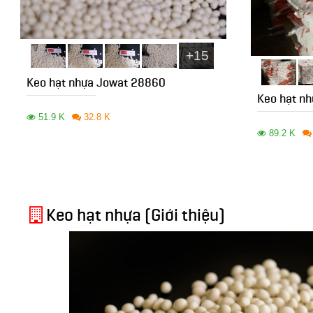
+15
Keo hạt nhựa Jowat 28860
Keo hạt n
51.9 K
32.8 K
89.2 K
Keo hạt nhựa (Giới thiệu)