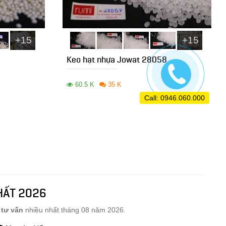
+15
+15
0
Keo hạt nhựa Jowat 28058
60.5 K
35 K
Call: 0946.060.000
HẤT 2026
c
tư vấn
nhiều nhất tháng 08 năm 2026.