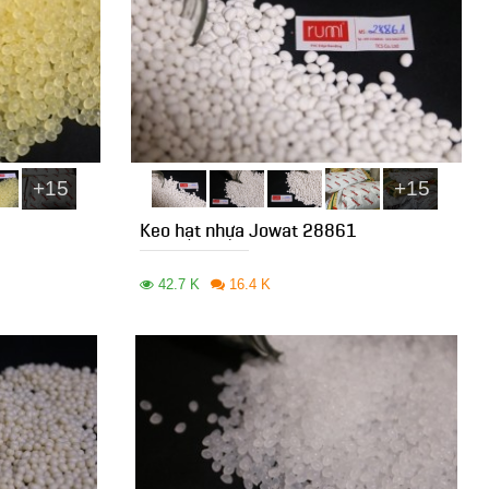
+15
+15
Keo hạt nhựa Jowat 28861
42.7 K
16.4 K