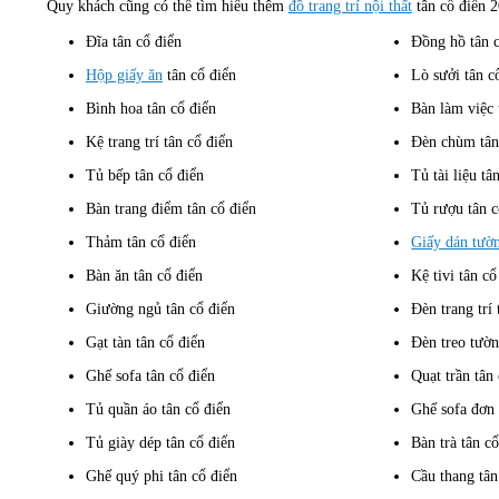
Quy khách cũng có thể tìm hiểu thêm
đồ trang trí nội thất
tân cổ điển 2
Đĩa tân cổ điển
Đồng hồ tân 
Hộp giấy ăn
tân cổ điển
Lò sưởi tân c
Bình hoa tân cổ điển
Bàn làm việc 
Kệ trang trí tân cổ điển
Đèn chùm tân
Tủ bếp tân cổ điển
Tủ tài liệu tâ
Bàn trang điểm tân cổ điển
Tủ rượu tân c
Thảm tân cổ điển
Giấy dán tườ
Bàn ăn tân cổ điển
Kệ tivi tân cổ
Giường ngủ tân cổ điển
Đèn trang trí 
Gạt tàn tân cổ điển
Đèn treo tườn
Ghế sofa tân cổ điển
Quạt trần tân
Tủ quần áo tân cổ điển
Ghế sofa đơn 
Tủ giày dép tân cổ điển
Bàn trà tân c
Ghế quý phi tân cổ điển
Cầu thang tân