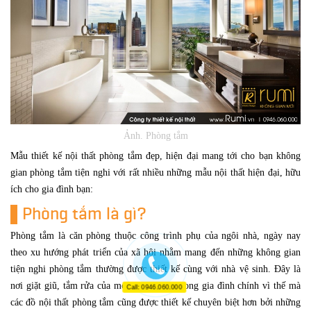
Ảnh. Phòng tắm
Mẫu thiết kế nội thất phòng tắm đẹp, hiện đại mang tới cho bạn không
gian phòng tắm tiện nghi với rất nhiều những mẫu nội thất hiện đại, hữu
ích cho gia đình bạn:
Phòng tắm là gì?
Phòng tắm là căn phòng thuộc công trình phụ của ngôi nhà, ngày nay
theo xu hướng phát triển của xã hội nhằm mang đến những không gian
tiện nghi phòng tắm thường được thiết kế cùng với nhà vệ sinh. Đây là
nơi giặt giũ, tắm rửa của mọi thành viên trong gia đình chính vì thế mà
Call: 0946.060.000
các đồ nội thất phòng tắm cũng được thiết kế chuyên biệt hơn bởi những