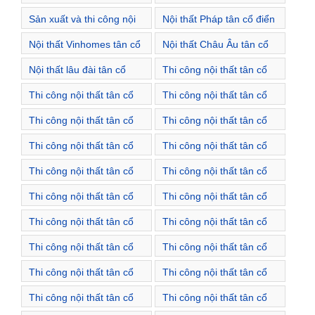
thất Vinhomes Skylake
thất Vinhomes Thăng
Sản xuất và thi công nội
Nội thất Pháp tân cổ điển
Hà Nội
Long Hà Nội
thất Vinhomes West Point
Nội thất Vinhomes tân cổ
Nội thất Châu Âu tân cổ
Hà Nội
điển
điển
Nội thất lâu đài tân cổ
Thi công nội thất tân cổ
điển
điển Thị trấn Kim Bài
Thi công nội thất tân cổ
Thi công nội thất tân cổ
điển Xã Bình Minh
điển Xã Bích Hòa
Thi công nội thất tân cổ
Thi công nội thất tân cổ
điển Xã Cao Dương
điển Xã Cao Viên
Thi công nội thất tân cổ
Thi công nội thất tân cổ
điển Xã Cự Khê
điển Xã Dân Hòa
Thi công nội thất tân cổ
Thi công nội thất tân cổ
điển Xã Hồng Dương
điển Xã Kim An
Thi công nội thất tân cổ
Thi công nội thất tân cổ
điển Xã Kim Thư
điển Xã Liên Châu
Thi công nội thất tân cổ
Thi công nội thất tân cổ
điển Xã Mỹ Hưng
điển Xã Phương Trung
Thi công nội thất tân cổ
Thi công nội thất tân cổ
điển Xã Tam Hưng
điển Xã Tân Ước
Thi công nội thất tân cổ
Thi công nội thất tân cổ
điển Xã Thanh Cao
điển Xã Thanh Mai
Thi công nội thất tân cổ
Thi công nội thất tân cổ
điển Xã Thanh Thùy
điển Xã Thanh Văn