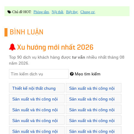
Chủ đề HOT:
Phòng tắm
Nội thất
Biệt thự
Chung cư
BÌNH LUẬN
Xu hướng mới nhất 2026
Top 90 dịch vụ khách hàng được
tư vấn
nhiều nhất tháng 08
năm 2026.
Mẹo tìm kiếm
Thiết kế nội thất chung
Sản xuất và thi công nội
cư Hà Nội
thất Royal City Hà Nội
Sản xuất và thi công nội
Sản xuất và thi công nội
thất Times City Hà Nội
thất Vinhomes Gardenia
Sản xuất và thi công nội
Sản xuất và thi công nội
Hà Nội
thất Vinhomes Green Bay
thất Vinhomes Metropolis
Sản xuất và thi công nội
Sản xuất và thi công nội
Hà Nội
Hà Nội
thất Vinhomes Riverside -
thất Vinhomes Riverside
Sản xuất và thi công nội
Sản xuất và thi công nội
The Harmony Hà Nội
Hà Nội