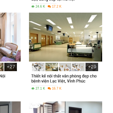
24.6 K
17.2 K
+27
+29
Nội
Thiết kế nội thất văn phòng đẹp cho
bệnh viện Lạc Việt, Vĩnh Phúc
27.1 K
16.7 K