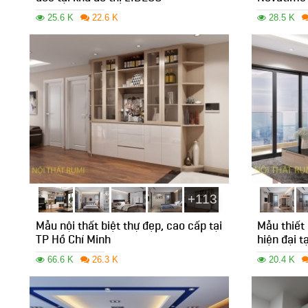
25.6 K
22.6 K
28.5 K
+113
Mẫu nội thất biệt thự đẹp, cao cấp tại
Mẫu thiết 
TP Hồ Chí Minh
hiện đại t
66.6 K
26.3 K
20.4 K