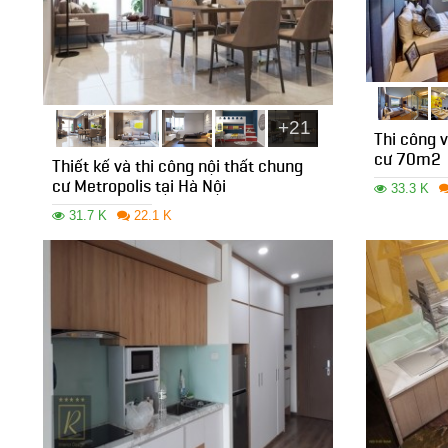
+21
Thi công v
cư 70m2
Thiết kế và thi công nội thất chung
cư Metropolis tại Hà Nội
33.3 K
31.7 K
22.1 K