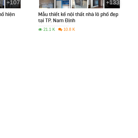
+107
+133
hố hiện
Mẫu thiết kế nội thất nhà lô phố đẹp
tại TP. Nam Định
21.1 K
10.8 K