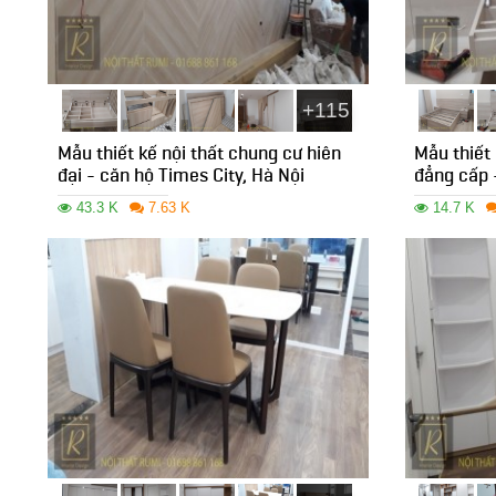
+115
Mẫu thiết kế nội thất chung cư hiên
Mẫu thiết 
đại - căn hộ Times City, Hà Nội
đẳng cấp
43.3 K
7.63 K
14.7 K