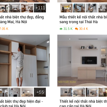
+111
ất nhà biệt thự đẹp, đẳng
Mẫu thiết kế nội thất nhà b
oàng Mai, Hà Nội
sang trọng tại Thái Hà
7.05 K
31.5 K
30.4 K
+55
ất biệt thự đẹp hiện đại -
Thiết kế nội thất nhà biệt t
club tại Hà Nội
cao cấp tại Hà Nội