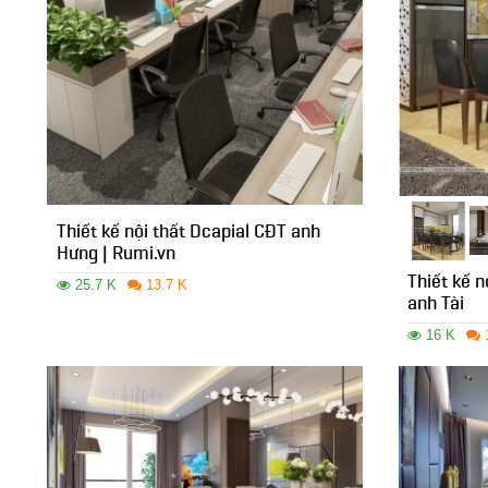
Thiết kế nội thất Dcapial CĐT anh
Hưng | Rumi.vn
Thiết kế 
25.7 K
13.7 K
anh Tài
16 K