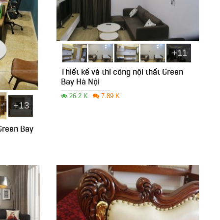
+11
Thiết kế và thi công nội thất Green
Bay Hà Nội
26.2 K
7.89 K
+13
 Green Bay