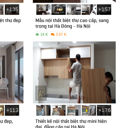
+135
+157
iệt thự đẹp
Mẫu nội thất biệt thự cao cấp, sang
trọng tại Hà Đông - Hà Nội
14 K
3.67 K
+113
+176
hự đẹp,
Thiết kế nội thất biệt thự mini hiện
đại, đẳng cấp tại Hà Nội