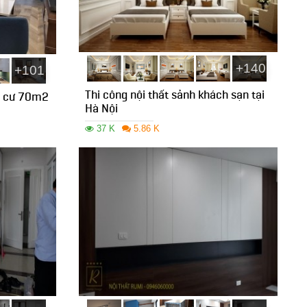
+140
+101
Thi công nội thất sảnh khách sạn tại
ng cư 70m2
Hà Nội
37 K
5.86 K