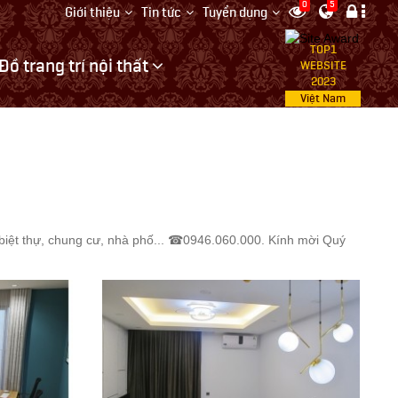
0
5
Giới thiệu
Tin tức
Tuyển dụng
TOP1
Đồ trang trí nội thất
WEBSITE
2023
Việt Nam
gói: biệt thự, chung cư, nhà phố... ☎0946.060.000. Kính mời Quý