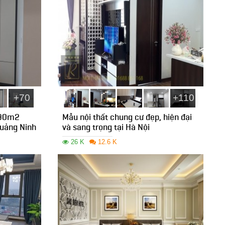
+70
+110
ư 90m2
Mẫu nội thất chung cư đẹp, hiện đại
Quảng Ninh
và sang trọng tại Hà Nội
26 K
12.6 K