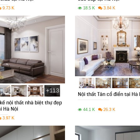
9.73 K
18.5 K
3.84 K
+113
Nội thất Tân cổ điển tại Hà 
kế nội thất nhà biệt thự đẹp
ại Hà Nội
44.1 K
26.3 K
3.97 K