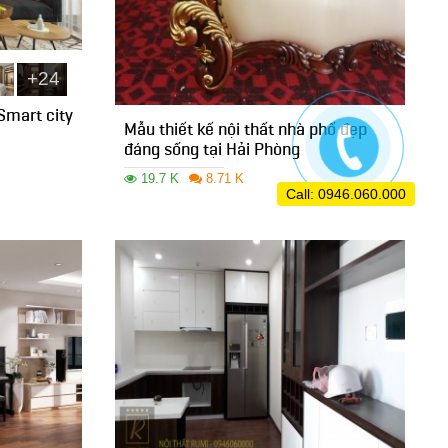
+24
Smart city
Mẫu thiết kế nội thất nhà phố đẹp
đáng sống tại Hải Phòng
19.7 K
8.71 K
Call: 0946.060.000