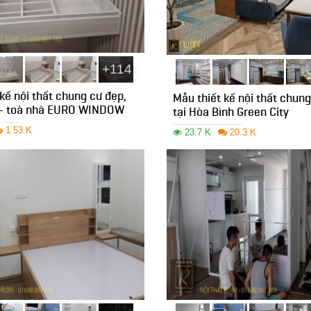
+114
kế nội thất chung cư đẹp,
Mẫu thiết kế nội thất chu
 - toà nhà EURO WINDOW
tại Hòa Bình Green City
1.53 K
23.7 K
20.3 K