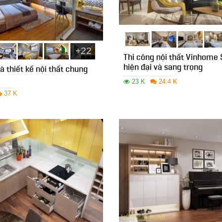
+22
Thi công nội thất Vinhome 
hiện đại và sang trọng
à thiết kế nội thất chung
23 K
24.4 K
37 K