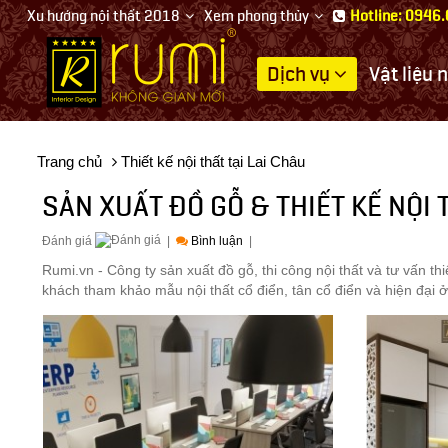
Xu hướng nội thất 2018
Xem phong thủy
Hotline: 0946
Dịch vụ
Vật liệu 
Thiết
kế
nội
Trang chủ
Thiết kế nội thất tại Lai Châu
thất
SẢN XUẤT ĐỒ GỖ & THIẾT KẾ NỘI 
Đánh giá
|
Bình luận
|
Rumi.vn - Công ty sản xuất đồ gỗ, thi công nội thất và tư vấn thi
khách tham khảo mẫu nội thất cổ điển, tân cổ điển và hiện đại