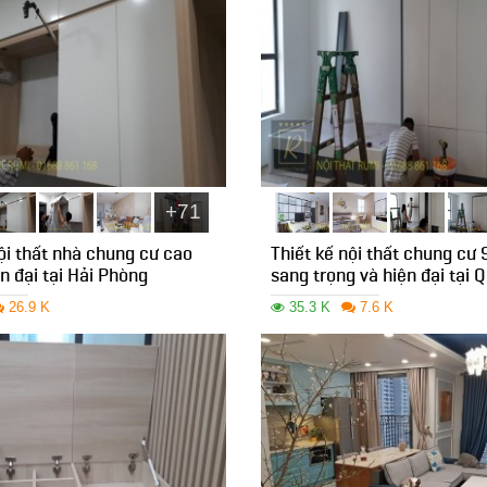
+71
nội thất nhà chung cư cao
Thiết kế nội thất chung c
n đại tại Hải Phòng
sang trọng và hiện đại tại 
26.9 K
35.3 K
7.6 K