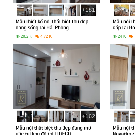
+181
Mẫu thiết kế nội thất biệt thự đẹp
Mẫu nội th
đáng sống tại Hải Phòng
cấp tại H
28.2 K
4.72 K
24 K
+162
Mẫu nội thất biệt thự đẹp đáng mơ
Mẫu nội th
ước tại khu đô thị LIDECO
Novatime 