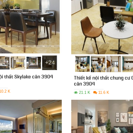
+24
nội thất Skylake căn 3904
Thiết kế nội thất chung cư
căn 3904
10.2 K
21.1 K
11.6 K