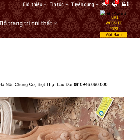
0
5
Giới thiệu
Tin tức
Tuyển dụng
TOP1
Đồ trang trí nội thất
WEBSITE
2023
Việt Nam
. Hà Nội: Chung Cư, Biệt Thự, Lâu Đài ☎ 0946.060.000