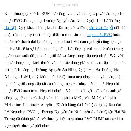
Trưng, Hà Nội
Kính thưa quý khách, RUMI là công ty chuyên cung cấp và bán nẹp chỉ
nhựa PVC dán cạnh tại Đường Nguyễn An Ninh, Quận Hai Bà Trưng,
Hà Nội
. Quý khách hàng là chủ đầu tư, các xưởng
sản xuất đồ gỗ
nội thất
hoặc các công ty thiết kế nội thất có nhu cầu mua
nẹp nhựa PVC
hoặc
muốn trở thành đại lý bán nẹp chỉ nhựa PVC dán cạnh gỗ công nghiệp
thì RUMI sẽ là sự lựa chọn hàng đầu. Là công ty với hơn 20 năm trong
ngành sản xuất đồ gỗ chúng tôi đã và đang cung cấp nẹp nhựa PVC với
tất cả chủng loại kích thước và màu sắc dòng giá rẻ và cao cấp... cho hầu
hết khách hàng tại Đường Nguyễn An Ninh, Quận Hai Bà Trưng, Hà
Nội. Tại RUMI, quý khách có thể đặt mua nẹp nhựa theo yêu cầu, hiện
tại chúng tôi cung cấp tất cả các loại nẹp chỉ nhựa PVC như: Nẹp chỉ
nhựa PVC màu trơn, Nẹp chỉ nhựa PVC màu vân gỗ... để dán cạnh gỗ
công nghiệp cho các loại ván thành phẩm MFC, ván MDF, ván phủ
Melamine, Laminate, Acrylic.. Khách hàng đã liên hệ đăng ký làm đại
Lý Nẹp nhựa PVC tại Đường Nguyễn An Ninh trên địa bàn Quận Hai Bà
Trưng đã đánh giá tốt về thương hiệu nẹp nhựa PVC RUMI tại các khu
vực tuyến đường/ phố như: