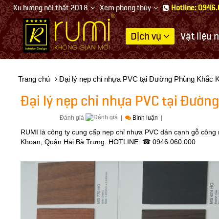
Xu hướng nội thất 2018
Xem phong thủy
Hotline: 0946
Dịch vụ
Vật liệu 
Thiết
kế
nội
Trang chủ
Đại lý nẹp chỉ nhựa PVC tại Đường Phùng Khắc K
thất
Đại lý nẹp chỉ nhựa PVC tại Đườn
Đánh giá
|
Bình luận
|
RUMI là công ty cung cấp nẹp chỉ nhựa PVC dán cạnh gỗ công
Khoan, Quận Hai Bà Trưng. HOTLINE: ☎ 0946.060.000