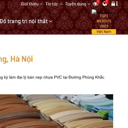
0
5
Giới thiệu
Tin tức
Tuyển dụng
TOP1
Đồ trang trí nội thất
WEBSITE
2023
Việt Nam
ng, Hà Nội
g ký làm đại lý bán nẹp nhựa PVC tại Đường Phùng Khắc