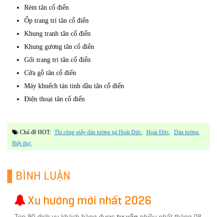
Rèm tân cổ điển
Ốp trang trí tân cổ điển
Khung tranh tân cổ điển
Khung gương tân cổ điển
Gối trang trí tân cổ điển
Cửa gỗ tân cổ điển
Máy khuếch tán tinh dầu tân cổ điển
Điện thoại tân cổ điển
Chủ đề HOT:
Thi công giấy dán tường tại Hoài Đức
Hoài Đức
dán tường
biệt thự
BÌNH LUẬN
Xu hướng mới nhất 2026
Top 90 dịch vụ khách hàng được
tư vấn
nhiều nhất tháng 08