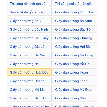
điển Xã Đắc Sở
điển Xã Đức Giang
Thi công nội thất tân cổ
Thi công nội thất tân cổ
điển Xã Đức Thượng
điển Huyện Hoài Đức
Sản xuất đồ gỗ tân cổ
Giấy dán tường Ứng Hòa
điển Hoài Đức
Giấy dán tường Ba Vì
Giấy dán tường Ba Đình
Giấy dán tường Bắc Ninh
Giấy dán tường Bắc Từ
Liêm
Giấy dán tường Cầu Giấy
Giấy dán tường Chương
Mỹ
Giấy dán tường Gia Lâm
Giấy dán tường Hai Bà
Trưng
Giấy dán tường Hà Nội
Giấy dán tường Hà Đông
Giấy dán tường Hải
Giấy dán tường Hồ Chí
Phòng
Minh
Giấy dán tường Hoài Đức
Giấy dán tường Hoàn
Kiếm
Giấy dán tường Hoàng
Giấy dán tường Long
Mai
Biên
Giấy dán tường Mê Linh
Giấy dán tường Mỹ Đức
Giấy dán tường Nam Từ
Giấy dán tường Phú
Liêm
Xuyên
Giấy dán tường Phúc Thọ
Giấy dán tường Quốc Oai