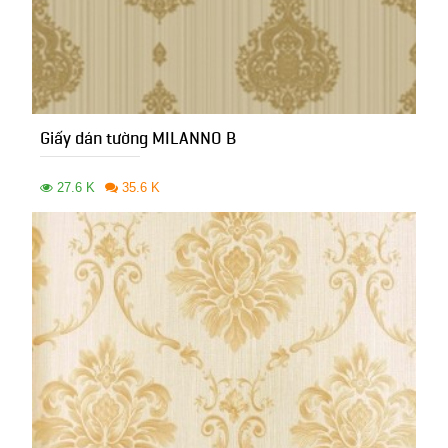
Giấy dán tường MILANNO B
27.6 K
35.6 K