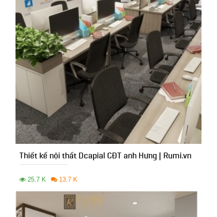
Thiết kế nội thất Dcapial CĐT anh Hưng | Rumi.vn
25.7 K
13.7 K