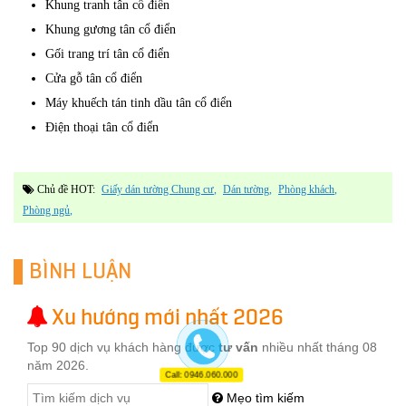
Khung tranh tân cổ điển
Khung gương tân cổ điển
Gối trang trí tân cổ điển
Cửa gỗ tân cổ điển
Máy khuếch tán tinh dầu tân cổ điển
Điện thoại tân cổ điển
Chủ đề HOT:
Giấy dán tường Chung cư
dán tường
phòng khách
phòng ngủ
BÌNH LUẬN
Xu hướng mới nhất 2026
Top 90 dịch vụ khách hàng được
tư vấn
nhiều nhất tháng 08
năm 2026.
Call: 0946.060.000
Mẹo tìm kiếm