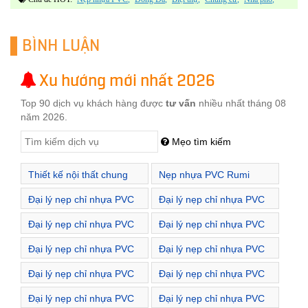
BÌNH LUẬN
Xu hướng mới nhất 2026
Top 90 dịch vụ khách hàng được
tư vấn
nhiều nhất tháng 08
năm 2026.
Mẹo tìm kiếm
Thiết kế nội thất chung
Nẹp nhựa PVC Rumi
cư Hà Nội
chuyên sản xuất và phân
Đại lý nẹp chỉ nhựa PVC
Đại lý nẹp chỉ nhựa PVC
phối nẹp nhựa viền cạnh
Phường Bách Khoa
Phường Bùi Thị Xuân
Đại lý nẹp chỉ nhựa PVC
Đại lý nẹp chỉ nhựa PVC
Phường Bạch Mai
Phường Bạch Đằng
Đại lý nẹp chỉ nhựa PVC
Đại lý nẹp chỉ nhựa PVC
Phường Cầu Dền
Phường Lê Đại Hành
Đại lý nẹp chỉ nhựa PVC
Đại lý nẹp chỉ nhựa PVC
Phường Minh Khai
Phường Ngô Thì Nhậm
Đại lý nẹp chỉ nhựa PVC
Đại lý nẹp chỉ nhựa PVC