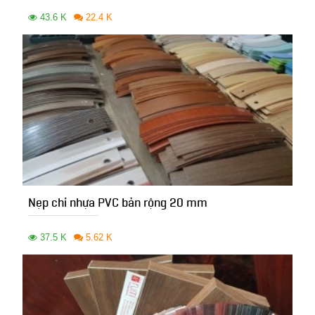
43.6 K
22.4 K
Nẹp chỉ nhựa PVC bản rộng 20 mm
37.5 K
5.62 K