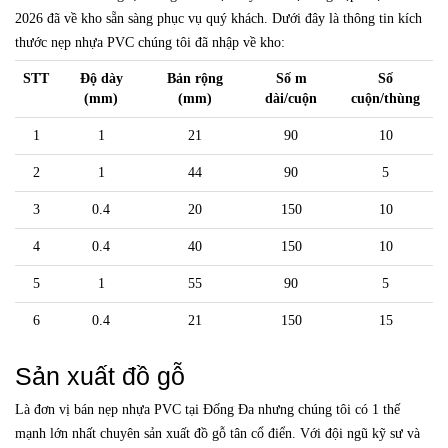
2026 đã về kho sẵn sàng phục vụ quý khách. Dưới đây là thông tin kích
thước nẹp nhựa PVC chúng tôi đã nhập về kho:
STT
Độ dày
Bản rộng
Số m
Số
(mm)
(mm)
dài/cuộn
cuộn/thùng
1
1
21
90
10
2
1
44
90
5
3
0.4
20
150
10
4
0.4
40
150
10
5
1
55
90
5
6
0.4
21
150
15
Sản xuất đồ gỗ
Là đơn vị bán nẹp nhựa PVC tại Đống Đa nhưng chúng tôi có 1 thế
mạnh lớn nhất chuyên sản xuất đồ gỗ tân cổ điển. Với đội ngũ kỹ sư và