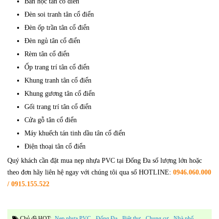
Bàn học tân cổ điển
Đèn soi tranh tân cổ điển
Đèn ốp trần tân cổ điển
Đèn ngủ tân cổ điển
Rèm tân cổ điển
Ốp trang trí tân cổ điển
Khung tranh tân cổ điển
Khung gương tân cổ điển
Gối trang trí tân cổ điển
Cửa gỗ tân cổ điển
Máy khuếch tán tinh dầu tân cổ điển
Điện thoại tân cổ điển
Quý khách cần đặt mua nẹp nhựa PVC tại Đống Đa số lượng lớn hoặc
theo đơn hãy liên hệ ngay với chúng tôi qua số HOTLINE:
0946.060.000
/ 0915.155.522
Chủ đề HOT:
Nẹp nhựa PVC
Đống Đa
biệt thự
chung cư
nhà phố