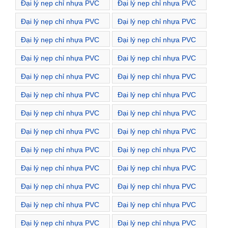
Đại lý nẹp chỉ nhựa PVC
Đại lý nẹp chỉ nhựa PVC
Đường Hồng Mai
Đường Hoa Lư
Đại lý nẹp chỉ nhựa PVC
Đại lý nẹp chỉ nhựa PVC
Đường Hoàng Mai
Đường Huế
Đại lý nẹp chỉ nhựa PVC
Đại lý nẹp chỉ nhựa PVC
Đường Hương Viên
Đường Kim Ngưu
Đại lý nẹp chỉ nhựa PVC
Đại lý nẹp chỉ nhựa PVC
Đường Lãng Yên
Đường Lê Duẩn
Đại lý nẹp chỉ nhựa PVC
Đại lý nẹp chỉ nhựa PVC
Đường Lê Gia Đỉnh
Đường Lê Ngọc Hân
Đại lý nẹp chỉ nhựa PVC
Đại lý nẹp chỉ nhựa PVC
Đường Lê Quý Đôn
Đường Lê Thanh Nghị
Đại lý nẹp chỉ nhựa PVC
Đại lý nẹp chỉ nhựa PVC
Đường Lê Văn Hưu
Đường Lê Đại Hành
Đại lý nẹp chỉ nhựa PVC
Đại lý nẹp chỉ nhựa PVC
Đường Lò Đúc
Đường Lạc Nghiệp
Đại lý nẹp chỉ nhựa PVC
Đại lý nẹp chỉ nhựa PVC
Đường Lạc Trung
Đường Lương Yên
Đại lý nẹp chỉ nhựa PVC
Đại lý nẹp chỉ nhựa PVC
Đường Mai Hắc Đế
Đường Mạc Thị Bưởi
Đại lý nẹp chỉ nhựa PVC
Đại lý nẹp chỉ nhựa PVC
Đường Minh Khai
Đường Ngô Thì Nhậm
Đại lý nẹp chỉ nhựa PVC
Đại lý nẹp chỉ nhựa PVC
Đường Nguyễn An Ninh
Đường Nguyễn Bỉnh
Đại lý nẹp chỉ nhựa PVC
Đại lý nẹp chỉ nhựa PVC
Khiêm