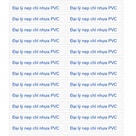
Đường Nguyễn Cao
Đường Nguyễn Công Trứ
Đại lý nẹp chỉ nhựa PVC
Đại lý nẹp chỉ nhựa PVC
Đường Nguyễn Du
Đường Nguyễn Hiền
Đại lý nẹp chỉ nhựa PVC
Đại lý nẹp chỉ nhựa PVC
Đường Nguyễn Huy Tự
Đường Nguyễn Khoái
Đại lý nẹp chỉ nhựa PVC
Đại lý nẹp chỉ nhựa PVC
Đường Nguyễn Quyền
Đường Nguyễn Thượng
Đại lý nẹp chỉ nhựa PVC
Đại lý nẹp chỉ nhựa PVC
Hiền
Đường Nguyễn Trung
Đường Nguyễn Đình
Đại lý nẹp chỉ nhựa PVC
Đại lý nẹp chỉ nhựa PVC
Ngạn
Chiểu
Đường Phù Đổng Thiên
Đường Phùng Khắc
Đại lý nẹp chỉ nhựa PVC
Đại lý nẹp chỉ nhựa PVC
Vương
Khoan
Đường Phạm Đình Hổ
Đường Quang Trung
Đại lý nẹp chỉ nhựa PVC
Đại lý nẹp chỉ nhựa PVC
Đường Quỳnh Lôi
Đường Quỳnh Mai
Đại lý nẹp chỉ nhựa PVC
Đại lý nẹp chỉ nhựa PVC
Đường Tam Trinh
Đường Tây Kết
Đại lý nẹp chỉ nhựa PVC
Đại lý nẹp chỉ nhựa PVC
Đường Tô Hiến Thành
Đường Tạ Quang Bửu
Đại lý nẹp chỉ nhựa PVC
Đại lý nẹp chỉ nhựa PVC
Đường Thanh Nhàn
Đường Thái Phiên
Đại lý nẹp chỉ nhựa PVC
Đại lý nẹp chỉ nhựa PVC
Đường Thể Giao
Đường Thịnh Yên
Đại lý nẹp chỉ nhựa PVC
Đại lý nẹp chỉ nhựa PVC
Đường Thọ Lão
Đường Thi Sách