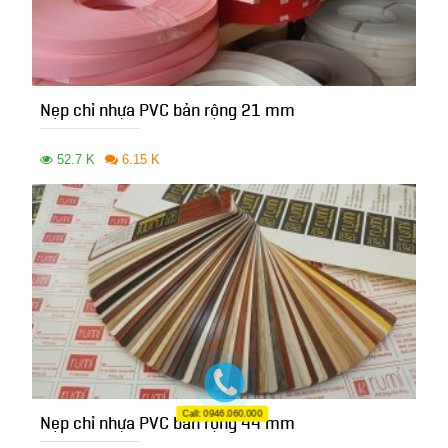
Nẹp chỉ nhựa PVC bản rộng 21 mm
52.7 K
6.15 K
Call: 0946.060.000
Nẹp chỉ nhựa PVC bản rộng 44 mm