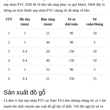
nẹp nhựa PVC 2026 đã về kho sẵn sàng phục vụ quý khách. Dưới đây là
thông tin kích thước nẹp nhựa PVC chúng tôi đã nhập về kho:
STT
Độ dày
Bản rộng
Số m
Số
(mm)
(mm)
dài/cuộn
cuộn/thùng
1
1
21
90
10
2
1
44
90
5
3
0.4
20
150
10
4
0.4
40
150
10
5
1
55
90
5
6
0.4
21
150
15
Sản xuất đồ gỗ
Là đơn vị bán nẹp nhựa PVC tại Nam Từ Liêm nhưng chúng tôi có 1 thế
mạnh lớn nhất chuyên sản xuất đồ gỗ tân cổ điển. Với đội ngũ kỹ sư và