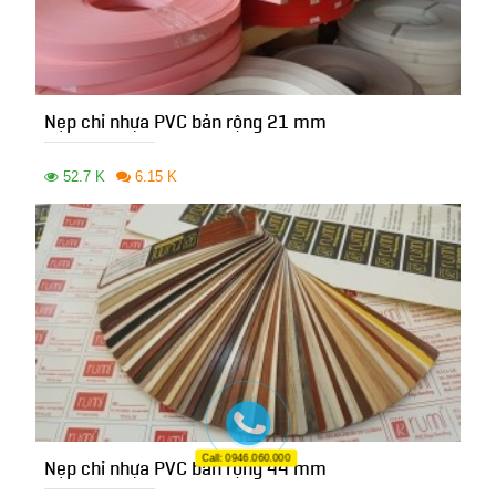
Nẹp chỉ nhựa PVC bản rộng 21 mm
52.7 K
6.15 K
Call: 0946.060.000
Nẹp chỉ nhựa PVC bản rộng 44 mm