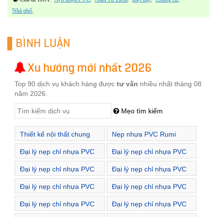
nhà phố
BÌNH LUẬN
Xu hướng mới nhất 2026
Top 90 dịch vụ khách hàng được
tư vấn
nhiều nhất tháng 08
năm 2026.
Mẹo tìm kiếm
Thiết kế nội thất chung
Nẹp nhựa PVC Rumi
cư Hà Nội
chuyên sản xuất và phân
Đại lý nẹp chỉ nhựa PVC
Đại lý nẹp chỉ nhựa PVC
phối nẹp nhựa viền cạnh
Phường Bách Khoa
Phường Bùi Thị Xuân
Đại lý nẹp chỉ nhựa PVC
Đại lý nẹp chỉ nhựa PVC
Phường Bạch Mai
Phường Bạch Đằng
Đại lý nẹp chỉ nhựa PVC
Đại lý nẹp chỉ nhựa PVC
Phường Cầu Dền
Phường Lê Đại Hành
Đại lý nẹp chỉ nhựa PVC
Đại lý nẹp chỉ nhựa PVC
Phường Minh Khai
Phường Ngô Thì Nhậm