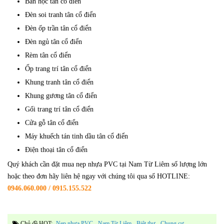
Bàn học tân cổ điển
Đèn soi tranh tân cổ điển
Đèn ốp trần tân cổ điển
Đèn ngủ tân cổ điển
Rèm tân cổ điển
Ốp trang trí tân cổ điển
Khung tranh tân cổ điển
Khung gương tân cổ điển
Gối trang trí tân cổ điển
Cửa gỗ tân cổ điển
Máy khuếch tán tinh dầu tân cổ điển
Điện thoại tân cổ điển
Quý khách cần đặt mua nẹp nhựa PVC tại Nam Từ Liêm số lượng lớn
hoặc theo đơn hãy liên hệ ngay với chúng tôi qua số HOTLINE:
0946.060.000 / 0915.155.522
Chủ đề HOT:
Nẹp nhựa PVC
Nam Từ Liêm
biệt thự
chung cư