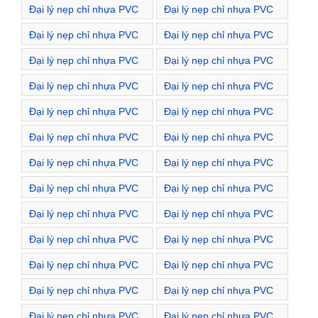
Đại lý nẹp chỉ nhựa PVC
Đại lý nẹp chỉ nhựa PVC
Khiêm
Đường Nguyễn Cao
Đường Nguyễn Công Trứ
Đại lý nẹp chỉ nhựa PVC
Đại lý nẹp chỉ nhựa PVC
Đường Nguyễn Du
Đường Nguyễn Hiền
Đại lý nẹp chỉ nhựa PVC
Đại lý nẹp chỉ nhựa PVC
Đường Nguyễn Huy Tự
Đường Nguyễn Khoái
Đại lý nẹp chỉ nhựa PVC
Đại lý nẹp chỉ nhựa PVC
Đường Nguyễn Quyền
Đường Nguyễn Thượng
Đại lý nẹp chỉ nhựa PVC
Đại lý nẹp chỉ nhựa PVC
Hiền
Đường Nguyễn Trung
Đường Nguyễn Đình
Đại lý nẹp chỉ nhựa PVC
Đại lý nẹp chỉ nhựa PVC
Ngạn
Chiểu
Đường Phù Đổng Thiên
Đường Phùng Khắc
Đại lý nẹp chỉ nhựa PVC
Đại lý nẹp chỉ nhựa PVC
Vương
Khoan
Đường Phạm Đình Hổ
Đường Quang Trung
Đại lý nẹp chỉ nhựa PVC
Đại lý nẹp chỉ nhựa PVC
Đường Quỳnh Lôi
Đường Quỳnh Mai
Đại lý nẹp chỉ nhựa PVC
Đại lý nẹp chỉ nhựa PVC
Đường Tam Trinh
Đường Tây Kết
Đại lý nẹp chỉ nhựa PVC
Đại lý nẹp chỉ nhựa PVC
Đường Tô Hiến Thành
Đường Tạ Quang Bửu
Đại lý nẹp chỉ nhựa PVC
Đại lý nẹp chỉ nhựa PVC
Đường Thanh Nhàn
Đường Thái Phiên
Đại lý nẹp chỉ nhựa PVC
Đại lý nẹp chỉ nhựa PVC
Đường Thể Giao
Đường Thịnh Yên
Đại lý nẹp chỉ nhựa PVC
Đại lý nẹp chỉ nhựa PVC