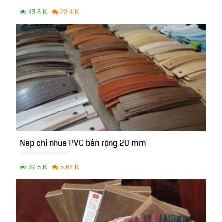
43.6 K
22.4 K
Nẹp chỉ nhựa PVC bản rộng 20 mm
37.5 K
5.62 K