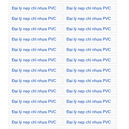
Đường Nguyễn Bỉnh
Đường Nguyễn Cao
Đại lý nẹp chỉ nhựa PVC
Đại lý nẹp chỉ nhựa PVC
Khiêm
Đường Nguyễn Công Trứ
Đường Nguyễn Du
Đại lý nẹp chỉ nhựa PVC
Đại lý nẹp chỉ nhựa PVC
Đường Nguyễn Hiền
Đường Nguyễn Huy Tự
Đại lý nẹp chỉ nhựa PVC
Đại lý nẹp chỉ nhựa PVC
Đường Nguyễn Khoái
Đường Nguyễn Quyền
Đại lý nẹp chỉ nhựa PVC
Đại lý nẹp chỉ nhựa PVC
Đường Nguyễn Thượng
Đường Nguyễn Trung
Đại lý nẹp chỉ nhựa PVC
Đại lý nẹp chỉ nhựa PVC
Hiền
Ngạn
Đường Nguyễn Đình
Đường Phù Đổng Thiên
Đại lý nẹp chỉ nhựa PVC
Đại lý nẹp chỉ nhựa PVC
Chiểu
Vương
Đường Phùng Khắc
Đường Phạm Đình Hổ
Đại lý nẹp chỉ nhựa PVC
Đại lý nẹp chỉ nhựa PVC
Khoan
Đường Quang Trung
Đường Quỳnh Lôi
Đại lý nẹp chỉ nhựa PVC
Đại lý nẹp chỉ nhựa PVC
Đường Quỳnh Mai
Đường Tam Trinh
Đại lý nẹp chỉ nhựa PVC
Đại lý nẹp chỉ nhựa PVC
Đường Tây Kết
Đường Tô Hiến Thành
Đại lý nẹp chỉ nhựa PVC
Đại lý nẹp chỉ nhựa PVC
Đường Tạ Quang Bửu
Đường Thanh Nhàn
Đại lý nẹp chỉ nhựa PVC
Đại lý nẹp chỉ nhựa PVC
Đường Thái Phiên
Đường Thể Giao
Đại lý nẹp chỉ nhựa PVC
Đại lý nẹp chỉ nhựa PVC
Đường Thịnh Yên
Đường Thọ Lão