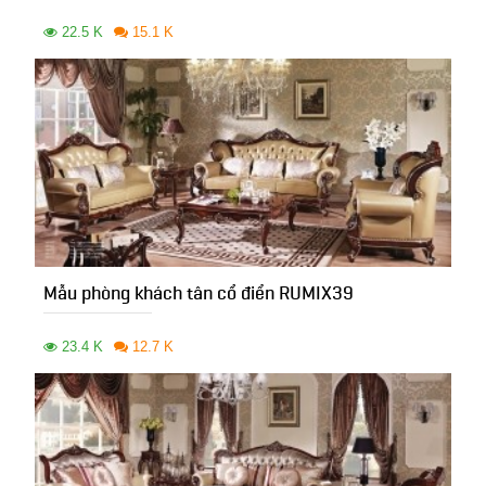
22.5 K
15.1 K
Mẫu phòng khách tân cổ điển RUMIX39
23.4 K
12.7 K