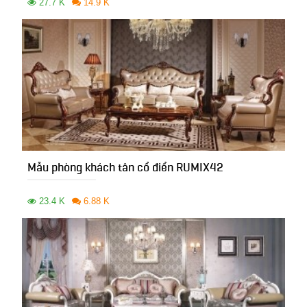
27.7 K
14.9 K
Mẫu phòng khách tân cổ điển RUMIX42
23.4 K
6.88 K