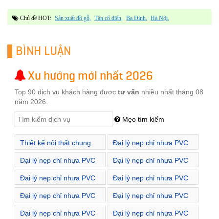
Chủ đề HOT:
Sản xuất đồ gỗ
Tân cổ điển
Ba Đình
Hà Nội
BÌNH LUẬN
Xu hướng mới nhất 2026
Top 90 dịch vụ khách hàng được
tư vấn
nhiều nhất tháng 08
năm 2026.
Mẹo tìm kiếm
Thiết kế nội thất chung
Đại lý nẹp chỉ nhựa PVC
cư Hà Nội
Phường Bách Khoa
Đại lý nẹp chỉ nhựa PVC
Đại lý nẹp chỉ nhựa PVC
Phường Bùi Thị Xuân
Phường Bạch Mai
Đại lý nẹp chỉ nhựa PVC
Đại lý nẹp chỉ nhựa PVC
Phường Bạch Đằng
Phường Cầu Dền
Đại lý nẹp chỉ nhựa PVC
Đại lý nẹp chỉ nhựa PVC
Phường Lê Đại Hành
Phường Minh Khai
Đại lý nẹp chỉ nhựa PVC
Đại lý nẹp chỉ nhựa PVC