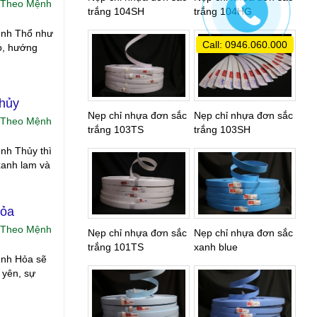
 Theo Mệnh
trắng 104SH
trắng 104HG
mệnh Thổ như
Call: 0946.060.000
o, hướng
Thủy
Nẹp chỉ nhựa đơn sắc
Nẹp chỉ nhựa đơn sắc
 Theo Mệnh
trắng 103TS
trắng 103SH
ệnh Thủy thì
xanh lam và
Hỏa
 Theo Mệnh
Nẹp chỉ nhựa đơn sắc
Nẹp chỉ nhựa đơn sắc
trắng 101TS
xanh blue
ệnh Hỏa sẽ
 yên, sự