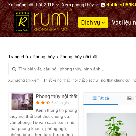
Xu hướng nội thất 2018
Xem phong thủy
Hotline: 0946
Dịch vụ
Vật liệu 
Thiết
kế
nội
thất
Trang chủ
Phong thủy
Phong thủy nội thất
Xu hướng tìm kiếm:
Thiết kế nội thất
nội thất biệt thự
nội thất chung cư
nộ
Phong thủy nội thất
Tất cả
Hì
6 đánh giá
Kênh thông tin phong
thủy nội thất biệt thự, chung cư,
văn phòng. Tư vấn cách bài trí nội
thất phòng khách, phòng ngủ,
phòng bếp,...hợp tuổi, hợp mệnh.